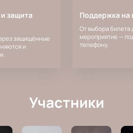
 и защита
Поддержка на 
От выбора билета 
мероприятие — под
через защищённые
телефону.
аняются и
и.
Участники