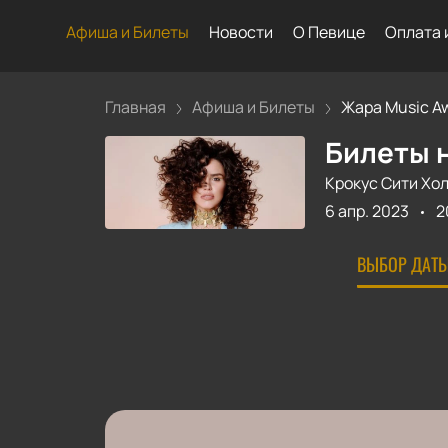
Афиша и Билеты
Новости
О Певице
Оплата 
Главная
Афиша и Билеты
Жара Music Aw
Билеты н
Крокус Сити Хо
6 апр. 2023
2
ВЫБОР ДАТЫ