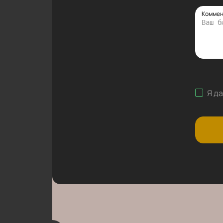
Коммен
Я д