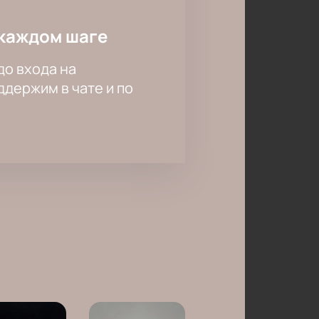
каждом шаге
до входа на
держим в чате и по