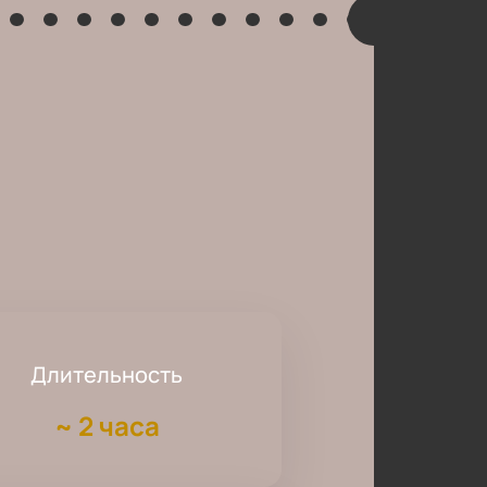
Длительность
~
2 часа