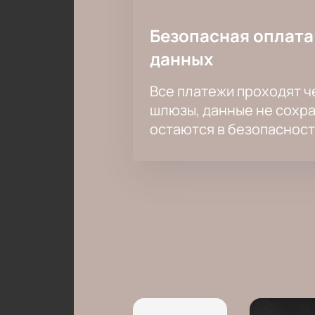
Безопасная оплата
данных
Все платежи проходят 
шлюзы, данные не сохр
остаются в безопасност