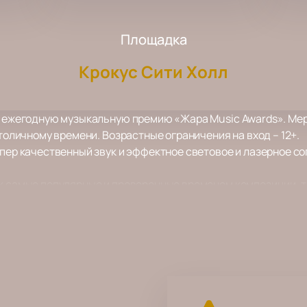
Площадка
Крокус Сити Холл
VI ежегодную музыкальную премию «Жара Music Awards». Ме
столичному времени. Возрастные ограничения на вход – 12+.
упер качественный звук и эффектное световое и лазерное с
к самые популярные и проверенные временем композиции, т
омах.
т рассмотреть все происходящее на ней в мельчайших подро