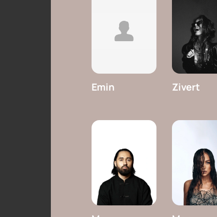
Emin
Zivert