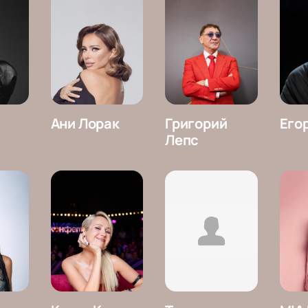
Ани Лорак
Григорий
Его
Лепс