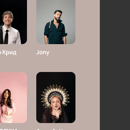
р Крид
Jony