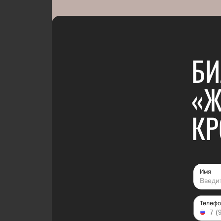
БИ
«Ж
КР
Имя
Телефо