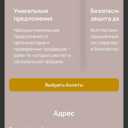
Уникальные
Безопасная 
предложения
защита данн
Находим уникальные
Все платежи про
предложения от
защищённые шлю
организаторов и
не сохраняются 
проверенных продавцов —
в безопасности.
даже те, которых уже нет в
официальной продаже.
Выбрать билеты
Адрес