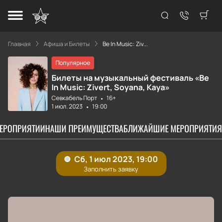
Главная
Афиша и Билеты
Be In Music: Ziv...
Популярное
Билеты на музыкальный фестиваль «Be
In Music: Zivert, Soyana, Kaya»
Севкабель Порт
16+
1 июл. 2023
19:00
МЕРОПРИЯТИИ
НАШИ ПРЕИМУЩЕСТВА
БЛИЖАЙШИЕ МЕРОПРИЯТИЯ