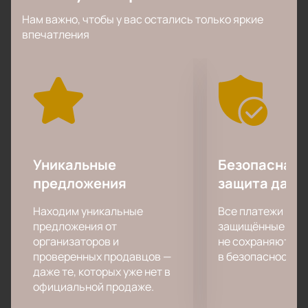
В 2019 году Zivert получила две награды премии
Нам важно, чтобы у вас остались только яркие
RU.TV в номинациях “Мощный старт” и “Выбор
впечатления
Cosmopolitan”.
Приобрести билеты на концерт Zivert можно прямо
у нас на сайте. Забронируйте желаемое место на
электронном плане зала и оплатите через
защищенный платежный сервис. Даже если билета
нет в кассе, Вы легко можете найти его у нас.
Уникальные
Безопасная 
предложения
защита данн
Находим уникальные
Все платежи про
предложения от
защищённые шлю
организаторов и
не сохраняются 
проверенных продавцов —
в безопасности.
даже те, которых уже нет в
официальной продаже.