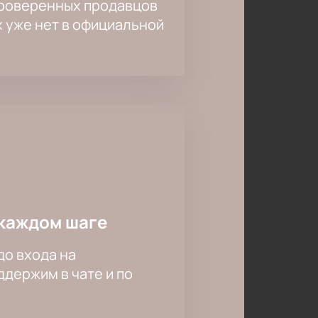
проверенных продавцов
х уже нет в официальной
каждом шаге
до входа на
держим в чате и по