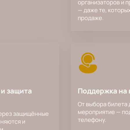
организаторов и 
— даже те, которы
продаже.
 и защита
Поддержка на 
От выбора билета 
мероприятие — под
через защищённые
телефону.
аняются и
и.