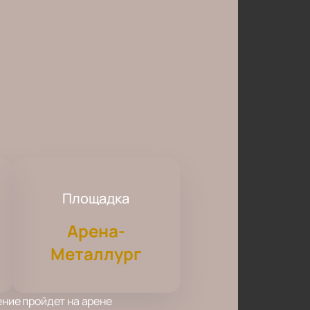
Площадка
Арена-
Металлург
ение пройдет на арене