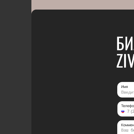
БИ
ZI
Имя
Телефо
Коммен