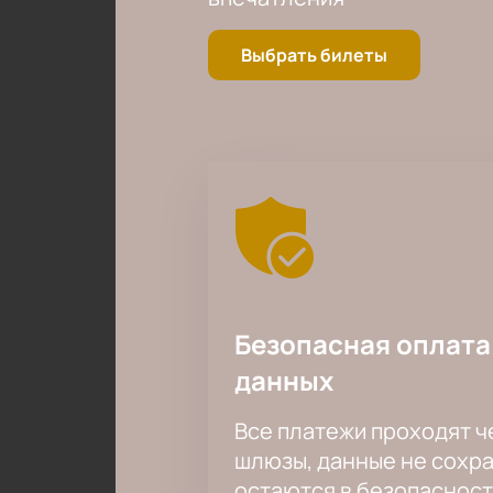
Выбрать билеты
Безопасная оплата
данных
Все платежи проходят 
шлюзы, данные не сохр
остаются в безопасност