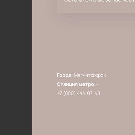
Город
:
Магнитогорск
Станция метро
:
-
+7 (800) 444-07-48