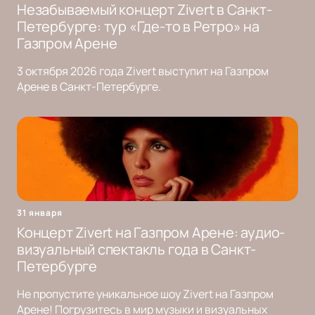
Незабываемый концерт Zivert в Санкт-
Петербурге: тур «Где-то в Ретро» на
Газпром Арене
3 октября 2026 года Zivert выступит на Газпром
Арене в Санкт-Петербурге.
31 января
Концерт Zivert на Газпром Арене: аудио-
визуальный спектакль года в Санкт-
Петербурге
Не пропустите уникальное шоу Zivert на Газпром
Арене! Погрузитесь в мир музыки и визуальных