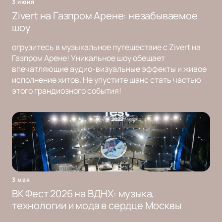
3 июня
Zivert на Газпром Арене: незабываемое
шоу
огрузитесь в музыкальное путешествие с Zivert на
Газпром Арене! Уникальное шоу обещает
впечатляющие аудио-визуальные эффекты и живое
исполнение хитов. Не упустите шанс стать частью
этого грандиозного события!
3 мая
ВК Фест 2026 на ВДНХ: музыка,
технологии и мода в сердце Москвы