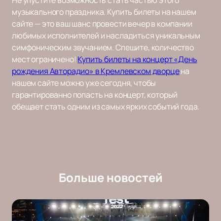
Не упустите возможность стать частью этого
музыкального праздника. Купить билеты на нашем
сайте — это ваш шанс провести вечер в компании
любимых исполнителей и насладиться уникальным
симфоническим звучанием. Спешите, количество
мест ограничено!
Купить билеты на концерт «День
рождения Авторадио» в Кремлевском дворце
на
нашем сайте можно уже сегодня, чтобы
гарантированно попасть на концерт, который
обещает стать одним из самых ярких событий года.
Больше новостей