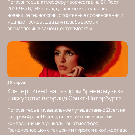
Погрузитесь в атмосферу творчества на ВК Фест
2026! На ВДНХ вас ждут живые выступления,
новейшие технологии, спортивные соревнования и
модные тренды. Два дня незабываемых
впечатлений в самом центре Москвы!
20 апреля
Концерт Zivert на Газпром Арене: музыка
и искусство в сердце Санкт-Петербурга
Погрузитесь в музыкальное путешествие с Zivert на
Газпром Арене! Насладитесь хитами и новыми
композициями в уникальной атмосфере.
Грандиозное шоу с танцами и пиротехникой ждет вас