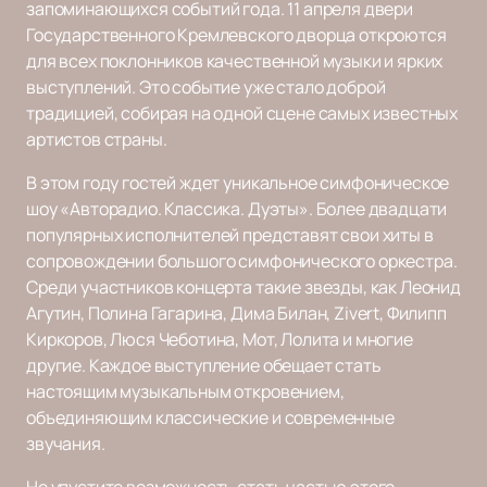
запоминающихся событий года. 11 апреля двери
Государственного Кремлевского дворца откроются
для всех поклонников качественной музыки и ярких
выступлений. Это событие уже стало доброй
традицией, собирая на одной сцене самых известных
артистов страны.
В этом году гостей ждет уникальное симфоническое
шоу «Авторадио. Классика. Дуэты». Более двадцати
популярных исполнителей представят свои хиты в
сопровождении большого симфонического оркестра.
Среди участников концерта такие звезды, как Леонид
Агутин, Полина Гагарина, Дима Билан, Zivert, Филипп
Киркоров, Люся Чеботина, Мот, Лолита и многие
другие. Каждое выступление обещает стать
настоящим музыкальным откровением,
объединяющим классические и современные
звучания.