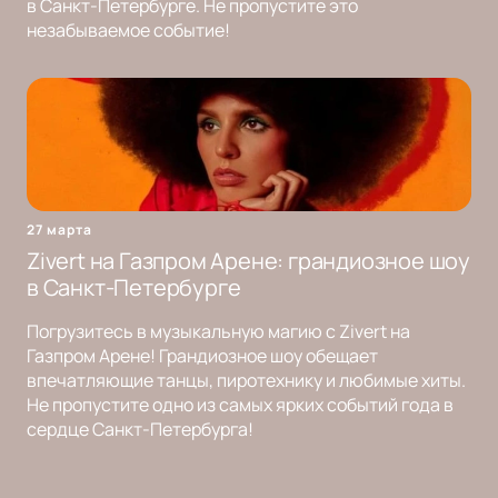
в Санкт-Петербурге. Не пропустите это
незабываемое событие!
27 марта
Zivert на Газпром Арене: грандиозное шоу
в Санкт-Петербурге
Погрузитесь в музыкальную магию с Zivert на
Газпром Арене! Грандиозное шоу обещает
впечатляющие танцы, пиротехнику и любимые хиты.
Не пропустите одно из самых ярких событий года в
сердце Санкт-Петербурга!