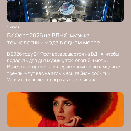
1 июля
ВК Фест 2026 на ВДНХ: музыка,
технологии и мода в одном месте
В 2026 году ВК Фест возвращается на ВДНХ, чтобы
подарить два дня музыки, технологий и моды.
Известные артисты, интерактивные зоны и модные
тренды ждут вас на этом масштабном событии.
Узнайте больше о программе фестиваля!