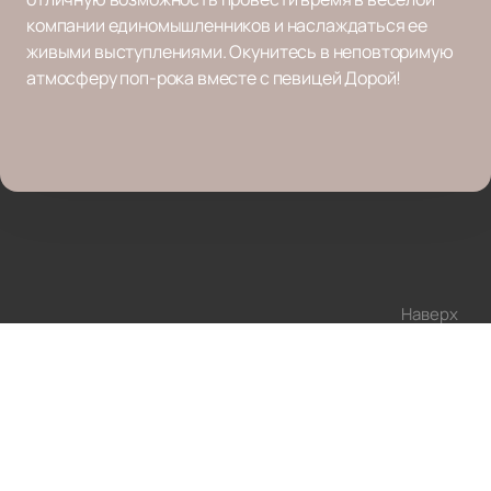
компании единомышленников и наслаждаться ее
живыми выступлениями. Окунитесь в неповторимую
атмосферу поп-рока вместе с певицей Дорой!
Наверх
Афиша и Билеты
Новости