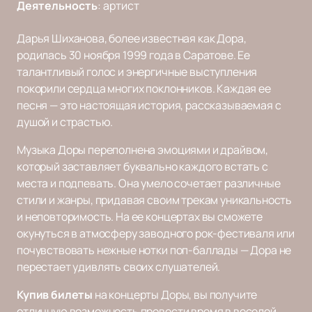
Деятельность
:
артист
Дарья Шиханова, более известная как Дора,
родилась 30 ноября 1999 года в Саратове. Ее
талантливый голос и энергичные выступления
покорили сердца многих поклонников. Каждая ее
песня — это настоящая история, рассказываемая с
душой и страстью.
Музыка Доры переполнена эмоциями и драйвом,
который заставляет буквально каждого встать с
места и подпевать. Она умело сочетает различные
стили и жанры, придавая своим трекам уникальность
и неповторимость. На ее концертах вы сможете
окунуться в атмосферу заводного рок-фестиваля или
почувствовать нежные нотки поп-баллады — Дора не
перестает удивлять своих слушателей.
Купив билеты
на концерты Доры, вы получите
отличную возможность провести время в веселой