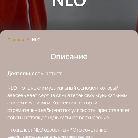
Главная
NLO
Описание
Деятельность
:
артист
NLO — это яркий музыкальный феномен, который
завоевывает сердца слушателей своим уникальным
стилем и харизмой. Коллектив, который
стремительно набирает популярность, представляет
собой настоящее музыкальное вдохновение.
Что делает NLO особенным? Это сочетание
необычного музыкального звучания и