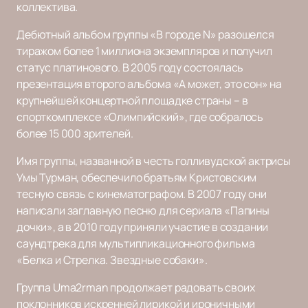
коллектива.
Дебютный альбом группы «В городе N» разошелся
тиражом более 1 миллиона экземпляров и получил
статус платинового. В 2005 году состоялась
презентация второго альбома «А может, это сон» на
крупнейшей концертной площадке страны – в
спорткомплексе «Олимпийский», где собралось
более 15 000 зрителей.
Имя группы, названной в честь голливудской актрисы
Умы Турман, обеспечило братьям Кристовским
тесную связь с кинематографом. В 2007 году они
написали заглавную песню для сериала «Папины
дочки», а в 2010 году приняли участие в создании
саундтрека для мультипликационного фильма
«Белка и Стрелка. Звездные собаки».
Группа Uma2rman продолжает радовать своих
поклонников искренней лирикой и ироничными