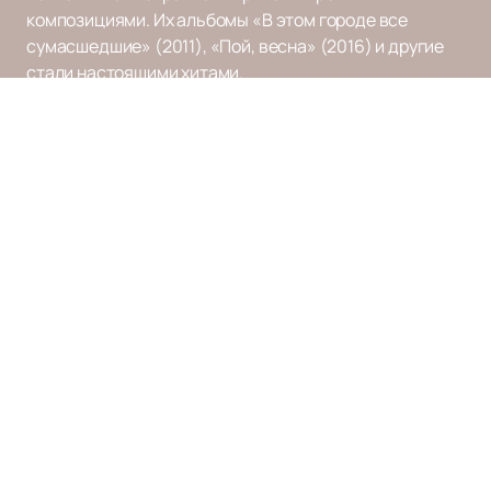
композициями. Их альбомы «В этом городе все
сумасшедшие» (2011), «Пой, весна» (2016) и другие
стали настоящими хитами.
Если вы хотите насладиться живым выступлением
Uma2rman,
купить билеты
на нашем сайте легко и
быстро. Ознакомьтесь с расписанием концертов и
афишей на нашем сайте, чтобы не пропустить
ближайшие выступления. Присоединяйтесь к
многочисленным поклонникам и наслаждайтесь
музыкой Uma2rman вживую!