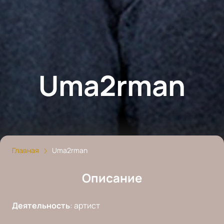
Uma2rman
Главная
Uma2rman
Описание
Деятельность
:
артист