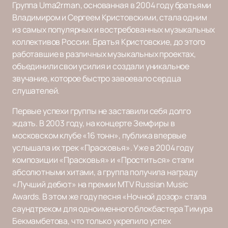
Группа Uma2rman, основанная в 2004 году братьями
Владимиром и Сергеем Кристовскими, стала одним
из самых популярных и востребованных музыкальных
коллективов России. Братья Кристовские, до этого
работавшие в различных музыкальных проектах,
объединили свои усилия и создали уникальное
звучание, которое быстро завоевало сердца
слушателей.
Первые успехи группы не заставили себя долго
ждать. В 2003 году, на концерте Земфиры в
московском клубе «16 тонн», публика впервые
услышала их трек «Прасковья». Уже в 2004 году
композиции «Прасковья» и «Проститься» стали
абсолютными хитами, а группа получила награду
«Лучший дебют» на премии MTV Russian Music
Awards. В этом же году песня «Ночной дозор» стала
саундтреком для одноименного блокбастера Тимура
Бекмамбетова, что только укрепило успех