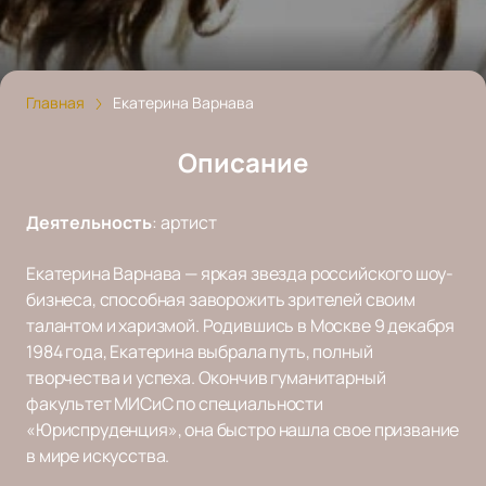
Главная
Екатерина Варнава
Описание
Деятельность
:
артист
Екатерина Варнава — яркая звезда российского шоу-
бизнеса, способная заворожить зрителей своим
талантом и харизмой. Родившись в Москве 9 декабря
1984 года, Екатерина выбрала путь, полный
творчества и успеха. Окончив гуманитарный
факультет МИСиС по специальности
«Юриспруденция», она быстро нашла свое призвание
в мире искусства.