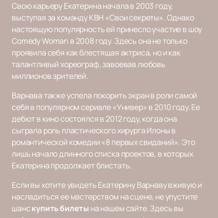
Свою карьеру Екатерина начала в 2003 году,
выступая за команду КВН «Свои секреты». Однако
настоящую популярность ей принесло участие в шоу
Comedy Woman в 2008 году. Здесь она не только
проявила себя как блестящая актриса, но и как
талантливый хореограф, завоевав любовь
миллионов зрителей.
Варнава также успела покорить экран в роли самой
себя в популярном сериале «Универ» в 2010 году. Ее
дебют в кино состоялся в 2012 году, когда она
сыграла роль пластического хирурга Илоны в
романтической комедии «8 первых свиданий». Это
лишь начало длинного списка проектов, в которых
Екатерина продолжает блистать.
Если вы хотите увидеть Екатерину Варнаву вживую и
насладиться ее мастерством на сцене, не упустите
шанс
купить билеты
на нашем сайте. Здесь вы