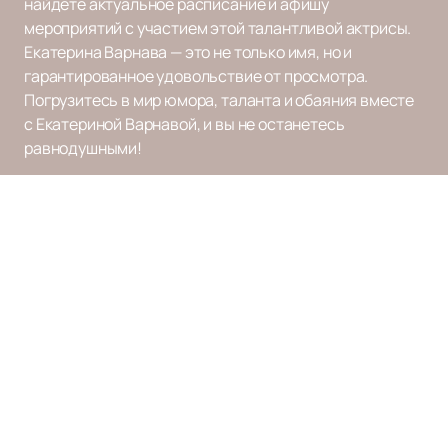
найдете актуальное расписание и афишу
мероприятий с участием этой талантливой актрисы.
Екатерина Варнава — это не только имя, но и
гарантированное удовольствие от просмотра.
Погрузитесь в мир юмора, таланта и обаяния вместе
с Екатериной Варнавой, и вы не останетесь
равнодушными!
Наверх
Афиша и Билеты