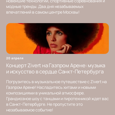
новейшие технологии, спортивные соревнования и
модные тренды. Два дня незабываемых
впечатлений в самом центре Москвы!
20 апреля
Концерт Zivert на Газпром Арене: музыка
и искусство в сердце Санкт-Петербурга
Погрузитесь в музыкальное путешествие с Zivert на
Газпром Арене! Насладитесь хитами и новыми
композициями в уникальной атмосфере.
Грандиозное шоу с танцами и пиротехникой ждет вас
в Санкт-Петербурге. Не пропустите это
незабываемое событие!