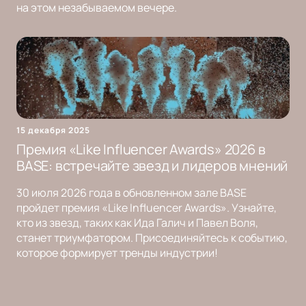
на этом незабываемом вечере.
15 декабря 2025
Премия «Like Influencer Awards» 2026 в
BASE: встречайте звезд и лидеров мнений
30 июля 2026 года в обновленном зале BASE
пройдет премия «Like Influencer Awards». Узнайте,
кто из звезд, таких как Ида Галич и Павел Воля,
станет триумфатором. Присоединяйтесь к событию,
которое формирует тренды индустрии!