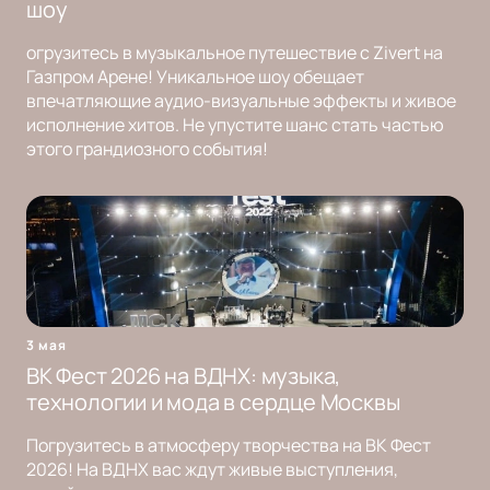
шоу
огрузитесь в музыкальное путешествие с Zivert на
Газпром Арене! Уникальное шоу обещает
впечатляющие аудио-визуальные эффекты и живое
исполнение хитов. Не упустите шанс стать частью
этого грандиозного события!
3 мая
ВК Фест 2026 на ВДНХ: музыка,
технологии и мода в сердце Москвы
Погрузитесь в атмосферу творчества на ВК Фест
2026! На ВДНХ вас ждут живые выступления,