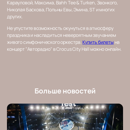
Карауловой, Максима, Bahh Tee & Turken, Звонкого,
Николая Баскова, Польны Евы, Эмина, ST и многих
других.
Не упустите возможность окунуться в атмосферу
праздника и насладиться невероятным звучанием
живого симфонического оркестра.
Купить билеты
на
концерт "Авторадио" в Crocus City Hall можно онлайн.
Больше новостей