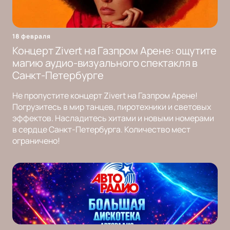
18 февраля
Концерт Zivert на Газпром Арене: ощутите
магию аудио-визуального спектакля в
Санкт-Петербурге
Не пропустите концерт Zivert на Газпром Арене!
Погрузитесь в мир танцев, пиротехники и световых
эффектов. Насладитесь хитами и новыми номерами
в сердце Санкт-Петербурга. Количество мест
ограничено!