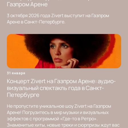
Газпром Арене
3 октября 2026 года Zivert выступит на Газпром
Арене в Санкт-Петербурге.
31 января
Концерт Zivert на Газпром Арене: аудио-
визуальный спектакль года в Санкт-
Петербурге
Не пропустите уникальное шоу Zivert на Газпром
Арене! Погрузитесь в мир музыки и визуальных
эффектов с программой «Где-то в Ретро».
Знаменитые хиты, новые треки и сюрпризы ждут вас