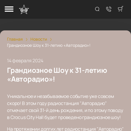
Главная
Новости
Грандиозное Шоу к 31-летию «Авторадио»!
14 февраля 2024
Грандиозное Шоу к 31-летию
«Авторадио»!
Уникальное и незабываемое событие уже совсем
скоро! В этом году радиостанция "Авторадио"
отмечает свой 31-й день рождения, и по этому поводу
в Crocus City Hall будет проведено грандиозное шоу!
На протяжении долгих лет радиостанция "Авторадио"