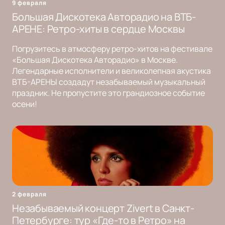
9 февраля
Большая Дискотека Авторадио на ВТБ-
АРЕНЕ: Ретро-хиты в сердце Москвы
Погрузитесь в атмосферу ретро-хитов на фестивале
«Большая Дискотека Авторадио» в Москве.
Легендарные исполнители и великолепная акустика
ВТБ-АРЕНЫ создадут незабываемый музыкальный
праздник. Не пропустите это грандиозное событие
осени!
2 февраля
Незабываемый концерт Zivert в Санкт-
Петербурге: тур «Где-то в Ретро» на