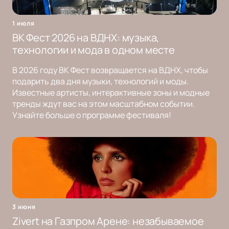
1 июля
ВК Фест 2026 на ВДНХ: музыка,
технологии и мода в одном месте
В 2026 году ВК Фест возвращается на ВДНХ, чтобы
подарить два дня музыки, технологий и моды.
Известные артисты, интерактивные зоны и модные
тренды ждут вас на этом масштабном событии.
Узнайте больше о программе фестиваля!
3 июня
Zivert на Газпром Арене: незабываемое