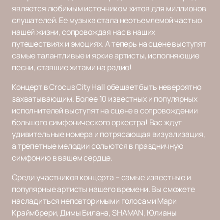
является любимым источником хитов для миллионов
слушателей. Ее музыка стала неотъемлемой частью
нашей жизни, сопровождая нас в наших
путешествиях и эмоциях. А теперь на сцене выступят
самые талантливые и яркие артисты, исполняющие
песни, ставшие хитами на радио!
Концерт в Crocus City Hall обещает быть невероятно
захватывающим. Более 10 известных и популярных
исполнителей выступят на сцене в сопровождении
большого симфонического оркестра! Вас ждут
удивительные номера и потрясающая визуализация,
а трепетные мелодии сольются в праздничную
симфонию в вашем сердце.
Среди участников концерта – самые известные и
популярные артисты нашего времени. Вы сможете
насладиться неповторимыми голосами Мари
Краймбрери, Димы Билана, SHAMAN, Юлианы