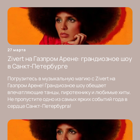
27 марта
Zivert на Газпром Арене: грандиозное шоу
в Санкт-Петербурге
Погрузитесь в музыкальную магию с Zivert на
Газпром Арене! Грандиозное шоу обещает
впечатляющие танцы, пиротехнику и любимые хиты.
Не пропустите одно из самых ярких событий года в
сердце Санкт-Петербурга!